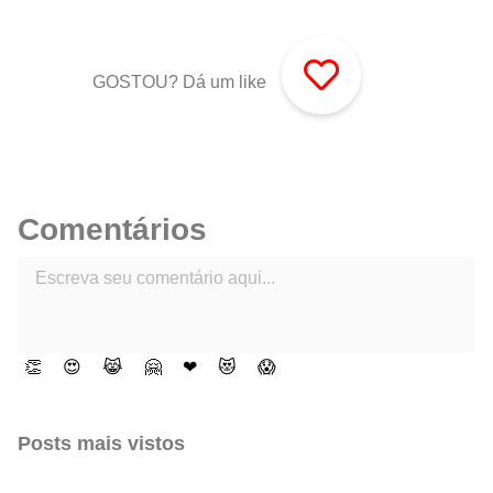
GOSTOU? Dá um like
Comentários
👏
😍
😹
🤗
❤
😻
😱
Posts mais vistos