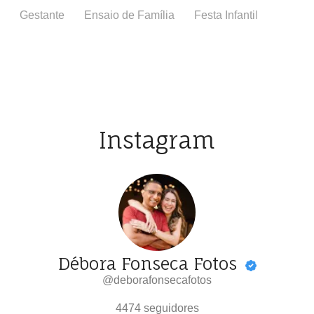
Gestante
Ensaio de Família
Festa Infantil
Batiza
Instagram
Débora Fonseca Fotos
@deborafonsecafotos
4474
seguidores