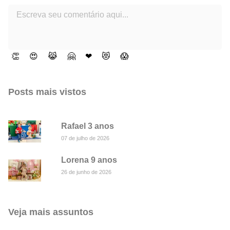
👏
😍
😹
🤗
❤
😻
😱
Posts mais vistos
Rafael 3 anos
07 de julho de 2026
Lorena 9 anos
26 de junho de 2026
Veja mais assuntos