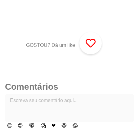
GOSTOU? Dá um like
Comentários
👏
😍
😹
🤗
❤
😻
😱