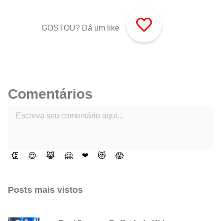
GOSTOU? Dá um like
Comentários
👏
😍
😹
🤗
❤
😻
😱
Posts mais vistos