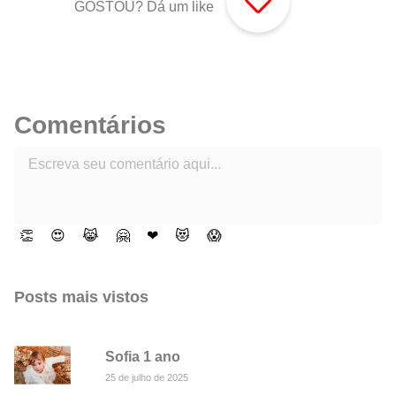
GOSTOU? Dá um like
Comentários
👏
😍
😹
🤗
❤
😻
😱
Posts mais vistos
Sofia 1 ano
25 de julho de 2025