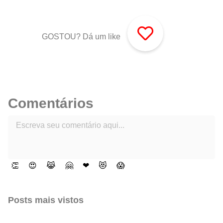
GOSTOU? Dá um like
Comentários
👏
😍
😹
🤗
❤
😻
😱
Posts mais vistos