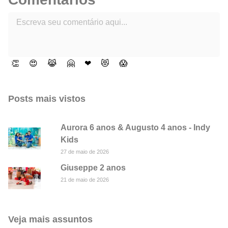
👏
😍
😹
🤗
❤
😻
😱
Posts mais vistos
Aurora 6 anos & Augusto 4 anos - Indy
Kids
27 de maio de 2026
Giuseppe 2 anos
21 de maio de 2026
Veja mais assuntos